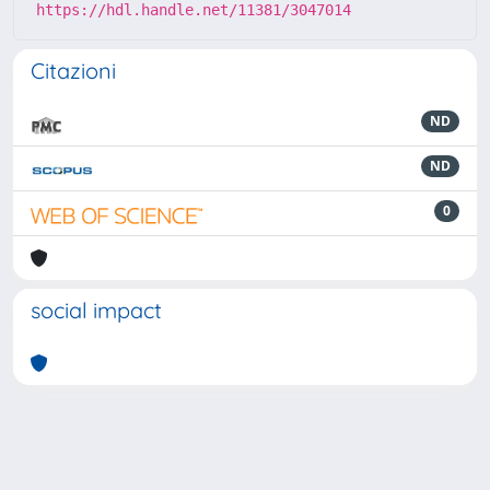
https://hdl.handle.net/11381/3047014
Citazioni
ND
ND
0
social impact
Powered by
IRIS
-
about IRIS
-