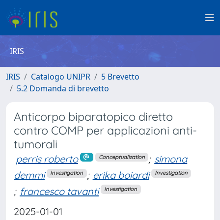
IRIS
IRIS
Catalogo UNIPR
5 Brevetto
5.2 Domanda di brevetto
Anticorpo biparatopico diretto
contro COMP per applicazioni anti-
tumorali
perris roberto
;
simona
Conceptualization
demmi
;
erika boiardi
Investigation
Investigation
;
francesco tavanti
Investigation
2025-01-01