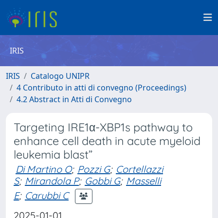
IRIS
IRIS
Catalogo UNIPR
4 Contributo in atti di convegno (Proceedings)
4.2 Abstract in Atti di Convegno
Targeting IRE1α-XBP1s pathway to
enhance cell death in acute myeloid
leukemia blast”
Di Martino O
;
Pozzi G
;
Cortellazzi
S
;
Mirandola P
;
Gobbi G
;
Masselli
E
;
Carubbi C
2025-01-01