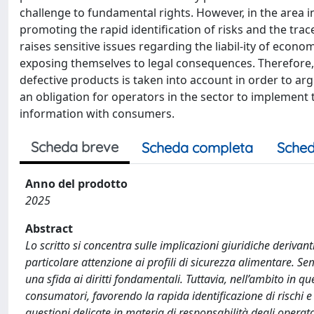
challenge to fundamental rights. However, in the area 
promoting the rapid identification of risks and the trac
raises sensitive issues regarding the liabil-ity of econ
exposing themselves to legal consequences. Therefore, t
defective products is taken into account in order to argue
an obligation for operators in the sector to implement t
information with consumers.
Scheda breve
Scheda completa
Sched
Anno del prodotto
2025
Abstract
Lo scritto si concentra sulle implicazioni giuridiche derivanti
particolare attenzione ai profili di sicurezza alimentare. Sem
una sfida ai diritti fondamentali. Tuttavia, nell’ambito in 
consumatori, favorendo la rapida identificazione di rischi e la
questioni delicate in materia di responsabilità degli operato