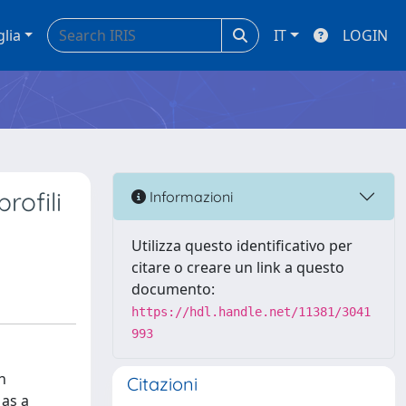
glia
IT
LOGIN
rofili
Informazioni
Utilizza questo identificativo per
citare o creare un link a questo
documento:
https://hdl.handle.net/11381/3041
993
h
Citazioni
 as a