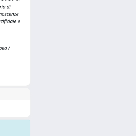
ria di
conoscenze
tificiale e
pea /