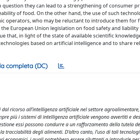
in question they can lead to a strengthening of consumer pr
eability of food. On the other hand, the use of such technol
omic operators, who may be reluctant to introduce them for f
he European Union legislation on food safety and liability 
 that, in light of the state of available scientific knowledge
echnologies based on artificial intelligence and to share re
a completa (DC)
 dal ricorso all’intelli­genza artificiale nel settore agroalimentare
pre più i sistemi di intelligenza artificiale vengono avvertiti e de
questione essi possono condurre a un rafforzamento della tutela de
 tracciabilità degli alimenti. D’altro canto, l’uso di tali tecnolog
ri economici, i quali potrebbero essere riluttanti a introdurle per