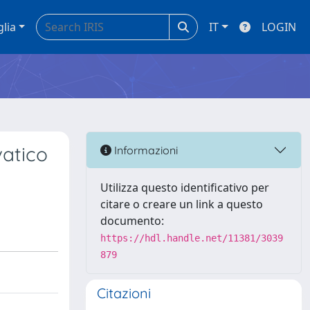
glia
IT
LOGIN
vatico
Informazioni
Utilizza questo identificativo per
citare o creare un link a questo
documento:
https://hdl.handle.net/11381/3039
879
Citazioni