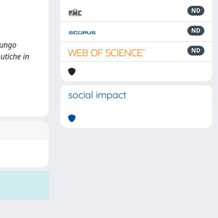
ND
ND
lungo
ND
eutiche in
social impact