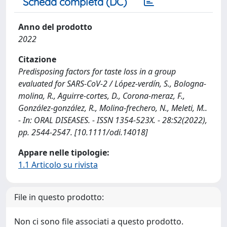
Scheda completa (DC)
Anno del prodotto
2022
Citazione
Predisposing factors for taste loss in a group
evaluated for SARS‐CoV‐2 / López‐verdín, S., Bologna‐
molina, R., Aguirre‐cortes, D., Corona‐meraz, F.,
González‐gonzález, R., Molina‐frechero, N., Meleti, M..
- In: ORAL DISEASES. - ISSN 1354-523X. - 28:S2(2022),
pp. 2544-2547. [10.1111/odi.14018]
Appare nelle tipologie:
1.1 Articolo su rivista
File in questo prodotto:
Non ci sono file associati a questo prodotto.