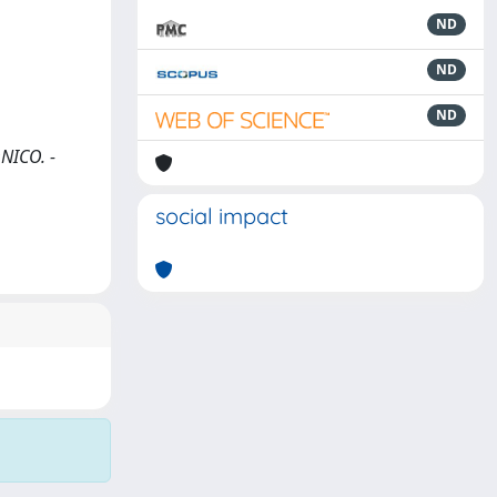
ND
ND
ND
NICO. -
social impact