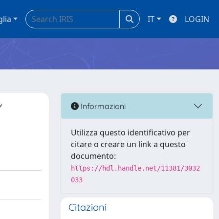
glia
IT
LOGIN
Y
Informazioni
Utilizza questo identificativo per
citare o creare un link a questo
documento:
https://hdl.handle.net/11381/3032
033
Citazioni