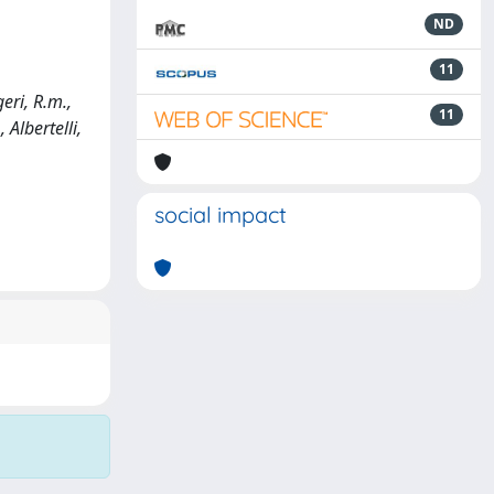
ND
11
eri, R.m.,
11
, Albertelli,
social impact