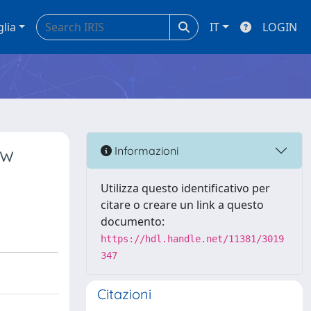
glia
IT
LOGIN
ew
Informazioni
Utilizza questo identificativo per
citare o creare un link a questo
documento:
https://hdl.handle.net/11381/3019
347
Citazioni