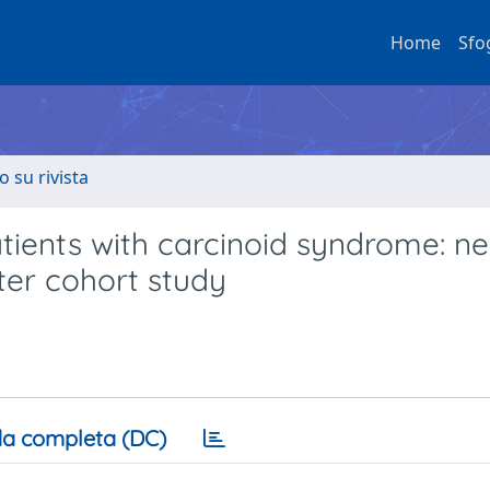
Home
Sfo
o su rivista
atients with carcinoid syndrome: n
nter cohort study
a completa (DC)