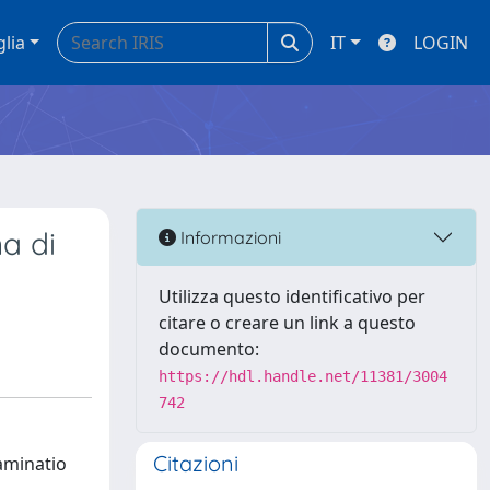
glia
IT
LOGIN
na di
Informazioni
Utilizza questo identificativo per
citare o creare un link a questo
documento:
https://hdl.handle.net/11381/3004
742
Citazioni
xaminatio