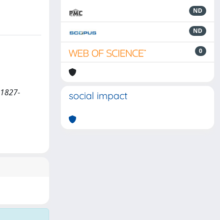
ND
ND
0
N 1827-
social impact