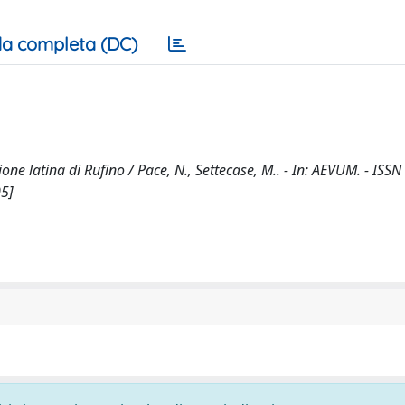
a completa (DC)
ione latina di Rufino / Pace, N., Settecase, M.. - In: AEVUM. - ISS
05]