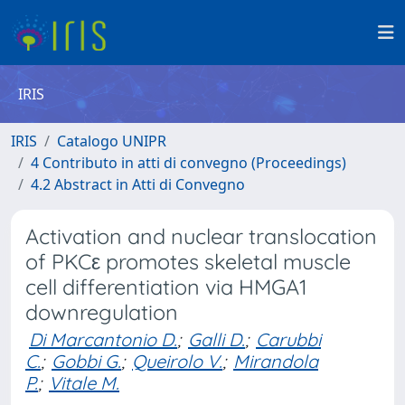
IRIS
IRIS
Catalogo UNIPR
4 Contributo in atti di convegno (Proceedings)
4.2 Abstract in Atti di Convegno
Activation and nuclear translocation
of PKCε promotes skeletal muscle
cell differentiation via HMGA1
downregulation
Di Marcantonio D.
;
Galli D.
;
Carubbi
C.
;
Gobbi G.
;
Queirolo V.
;
Mirandola
P.
;
Vitale M.