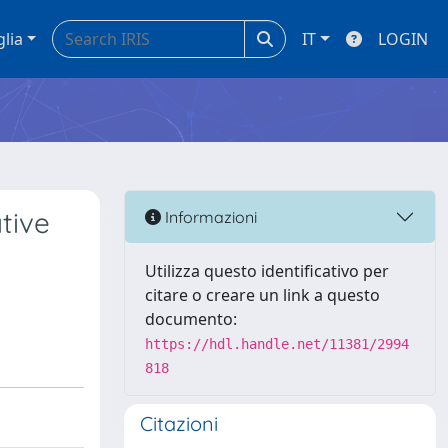
glia
IT
LOGIN
tive
Informazioni
Utilizza questo identificativo per
citare o creare un link a questo
documento:
https://hdl.handle.net/11381/2994
818
Citazioni