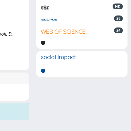
ND
28
24
li, D.,
social impact