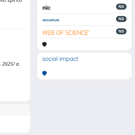
llo spirito
ND
ND
ND
social impact
- 2025/ a.