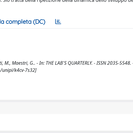
. Sio tratta della ripetizione della dinamica dello sviluppo de
a completa (DC)
atti, M., Maestri, G.. - In: THE LAB'S QUARTERLY. - ISSN 2035-5548. 
1/unipi/k4cv-7s32]