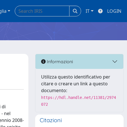
glia
IT
LOGIN
Informazioni
Utilizza questo identificativo per
citare o creare un link a questo
documento:
https://hdl.handle.net/11381/2974
072
 di
- nel
Citazioni
iennio 2008-