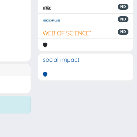
ND
ND
ND
social impact