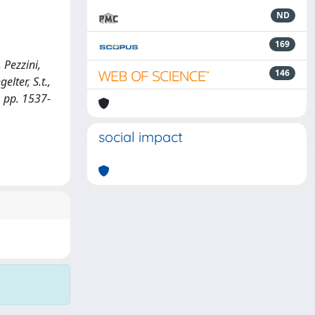
ND
169
 Pezzini,
146
elter, S.t.,
, pp. 1537-
social impact