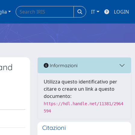
glia
IT
LOGIN
 and
Informazioni
Utilizza questo identificativo per
citare o creare un link a questo
documento:
https://hdl.handle.net/11381/2964
594
Citazioni