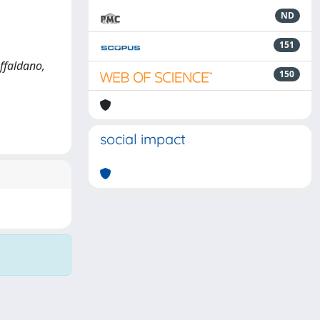
ND
151
affaldano,
150
social impact