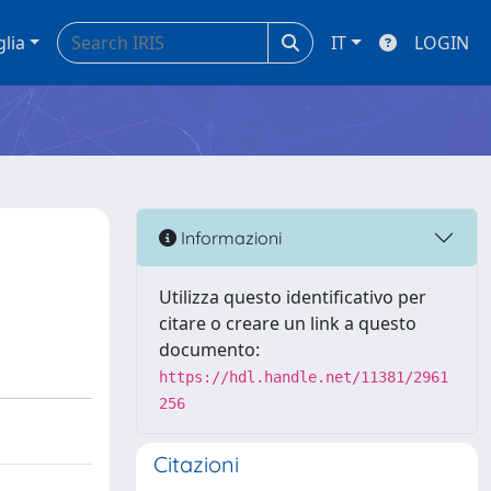
glia
IT
LOGIN
t
Informazioni
Utilizza questo identificativo per
citare o creare un link a questo
documento:
https://hdl.handle.net/11381/2961
256
Citazioni