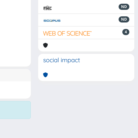
ND
ND
4
social impact