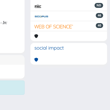
ND
46
- In:
40
social impact