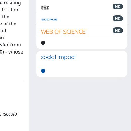
e relating
ND
nstruction
f the
ND
e of the
and
ND
on
nsfer from
70) – whose
social impact
e (secolo