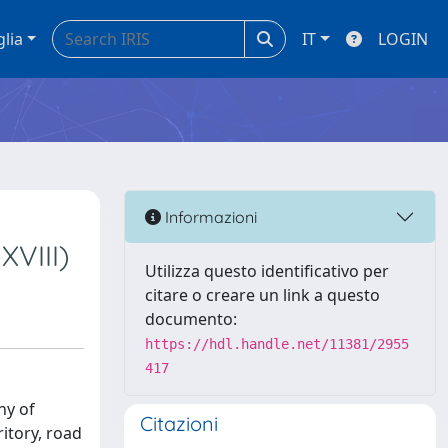
glia
IT
LOGIN
Informazioni
XVIII)
Utilizza questo identificativo per
citare o creare un link a questo
documento:
https://hdl.handle.net/11381/2955
417
hy of
Citazioni
ritory, road