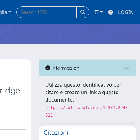
glia
IT
LOGIN
Informazioni
Utilizza questo identificativo per
bridge
citare o creare un link a questo
documento:
https://hdl.handle.net/11381/2943
811
Citazioni