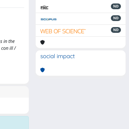
ND
ND
ND
s in the
on ill /
social impact