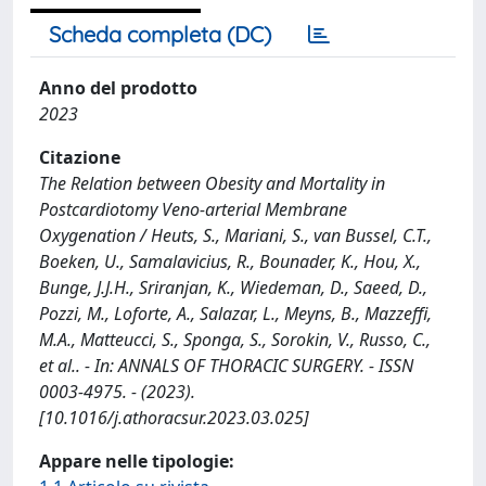
Scheda completa (DC)
Anno del prodotto
2023
Citazione
The Relation between Obesity and Mortality in
Postcardiotomy Veno-arterial Membrane
Oxygenation / Heuts, S., Mariani, S., van Bussel, C.T.,
Boeken, U., Samalavicius, R., Bounader, K., Hou, X.,
Bunge, J.J.H., Sriranjan, K., Wiedeman, D., Saeed, D.,
Pozzi, M., Loforte, A., Salazar, L., Meyns, B., Mazzeffi,
M.A., Matteucci, S., Sponga, S., Sorokin, V., Russo, C.,
et al.. - In: ANNALS OF THORACIC SURGERY. - ISSN
0003-4975. - (2023).
[10.1016/j.athoracsur.2023.03.025]
Appare nelle tipologie: