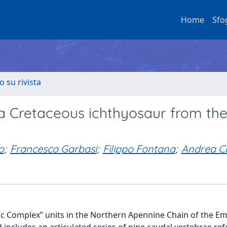
Home
Sfo
o su rivista
r a Cretaceous ichthyosaur from th
o
;
Francesco Garbasi
;
Filippo Fontana
;
Andrea C
ic Complex” units in the Northern Apennine Chain of the Emi