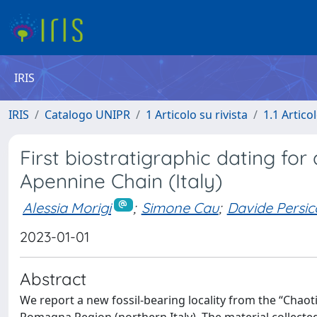
IRIS
IRIS
Catalogo UNIPR
1 Articolo su rivista
1.1 Articol
First biostratigraphic dating fo
Apennine Chain (Italy)
Alessia Morigi
;
Simone Cau
;
Davide Persic
2023-01-01
Abstract
We report a new fossil-bearing locality from the “Chaot