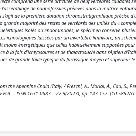
ollecté comprend une série articulée de neuf vertèbres caudales se
e l’assemblage de nannofossiles prélevés dans la matrice entoura
 il s’agit de la première datation chronostratigraphique précise d’
a grande majorité des restes de vertébrés des unités du « compl
quelettiques isolés ou endommagés, le spécimen conserve plusie
aces ichnologiques laissées par un invertébré limnivore, un schém
ôt moins énergétiques que celles habituellement supposées pour
e à la fois d’ichtyosaures et de thalactosuchi dans l’Aptien d’Ital
ques de grande taille typique du Jurassique moyen et supérieur le
m the Apennine Chain (Italy) / Freschi, A., Morigi, A., Cau, S., Per
LÉVOL. - ISSN 1631-0683. - 22:9(2023), pp. 143-157. [10.5852/cr