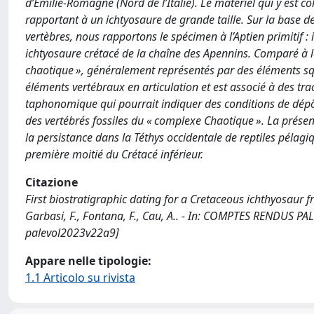
d’Émilie-Romagne (Nord de l’Italie). Le matériel qui y est c
rapportant à un ichtyosaure de grande taille. Sur la base d
vertèbres, nous rapportons le spécimen à l’Aptien primitif :
ichtyosaure crétacé de la chaîne des Apennins. Comparé à l
chaotique », généralement représentés par des éléments s
éléments vertébraux en articulation et est associé à des tr
taphonomique qui pourrait indiquer des conditions de dép
des vertébrés fossiles du « complexe Chaotique ». La présenc
la persistance dans la Téthys occidentale de reptiles pélagi
première moitié du Crétacé inférieur.
Citazione
First biostratigraphic dating for a Cretaceous ichthyosaur fro
Garbasi, F., Fontana, F., Cau, A.. - In: COMPTES RENDUS PA
palevol2023v22a9]
Appare nelle tipologie:
1.1 Articolo su rivista