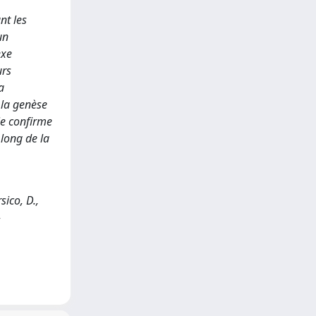
nt les
un
exe
urs
a
 la genèse
ie confirme
 long de la
sico, D.,
-