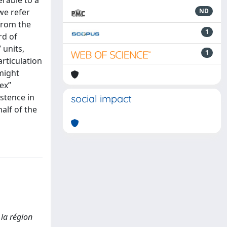
erable to a
we refer
ND
 from the
1
rd of
 units,
1
rticulation
might
x’’
istence in
social impact
half of the
 la région