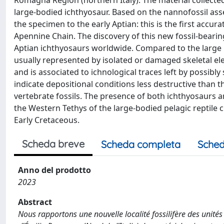
Romagna Region (northern Italy). The material collected 
large-bodied ichthyosaur. Based on the nannofossil as
the specimen to the early Aptian: this is the first accu
Apennine Chain. The discovery of this new fossil-bearing
Aptian ichthyosaurs worldwide. Compared to the large m
usually represented by isolated or damaged skeletal ele
and is associated to ichnological traces left by possi
indicate depositional conditions less destructive than 
vertebrate fossils. The presence of both ichthyosaurs an
the Western Tethys of the large-bodied pelagic reptile cl
Early Cretaceous.
Scheda breve
Scheda completa
Sched
Anno del prodotto
2023
Abstract
Nous rapportons une nouvelle localité fossilifère des unit