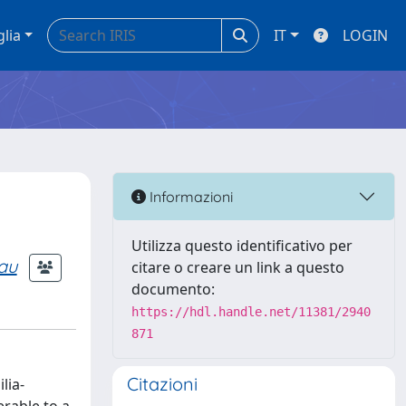
glia
IT
LOGIN
e
Informazioni
Utilizza questo identificativo per
au
citare o creare un link a questo
documento:
https://hdl.handle.net/11381/2940
871
Citazioni
lia-