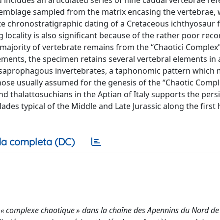
includes an articulated series of nine caudal vertebrae ref
semblage sampled from the matrix encasing the vertebrae, 
rate chronostratigraphic dating of a Cretaceous ichthyosaur
 locality is also significant because of the rather poor reco
ajority of vertebrate remains from the “Chaoticì Complex”
ments, the specimen retains several vertebral elements in a
bly saprophagous invertebrates, a taphonomic pattern which 
those usually assumed for the genesis of the “Chaotic Comple
d thalattosuchians in the Aptian of Italy supports the pers
ades typical of the Middle and Late Jurassic along the first 
a completa (DC)
és « complexe chaotique » dans la chaîne des Apennins du Nord de