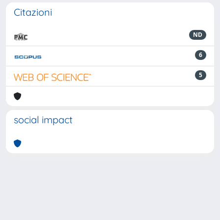
Citazioni
ND
6
5
social impact
Powered by
IRIS
-
about IRIS
-
Utilizzo dei cookie
-
Privacy
Copyright © 2026