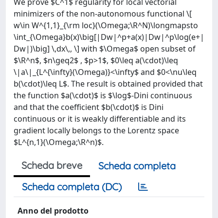
We prove $C^1$ regularity for local vectorial
minimizers of the non-autonomous functional \[
w\in W^{1,1}_{\rm loc}(\Omega;\R^N)\longmapsto
\int_{\Omega}b(x)\big[|Dw|^p+a(x)|Dw|^p\log(e+|
Dw|)\big] \,dx\,, \] with $\Omega$ open subset of
$\R^n$, $n\geq2$ , $p>1$, $0\leq a(\cdot)\leq
\|a\|_{L^{\infty}(\Omega)}<\infty$ and $0<\nu\leq
b(\cdot)\leq L$. The result is obtained provided that
the function $a(\cdot)$ is $\log$-Dini continuous
and that the coefficient $b(\cdot)$ is Dini
continuous or it is weakly differentiable and its
gradient locally belongs to the Lorentz space
$L^{n,1}(\Omega;\R^n)$.
Scheda breve
Scheda completa
Scheda completa (DC)
Anno del prodotto