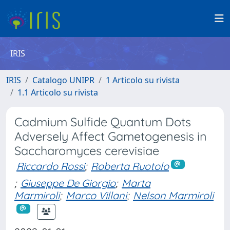
IRIS
IRIS
Catalogo UNIPR
1 Articolo su rivista
1.1 Articolo su rivista
Cadmium Sulfide Quantum Dots
Adversely Affect Gametogenesis in
Saccharomyces cerevisiae
Riccardo Rossi
;
Roberta Ruotolo
;
Giuseppe De Giorgio
;
Marta
Marmiroli
;
Marco Villani
;
Nelson Marmiroli