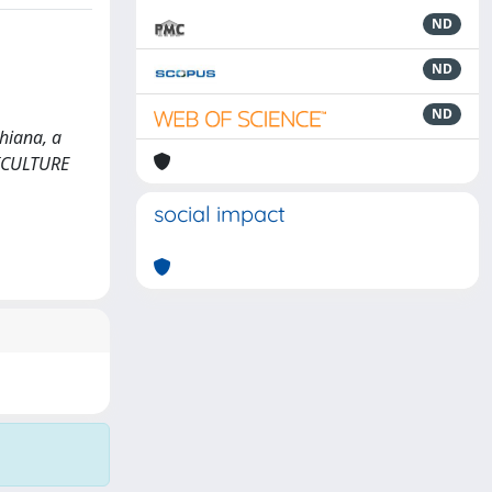
ND
ND
ND
chiana, a
GRICULTURE
social impact