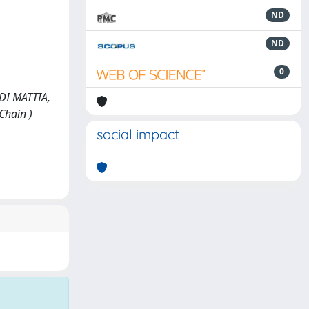
ND
ND
0
 DI MATTIA,
 Chain )
social impact