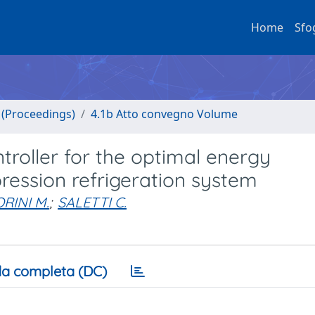
Home
Sfo
o (Proceedings)
4.1b Atto convegno Volume
troller for the optimal energy
ssion refrigeration system
RINI M.
;
SALETTI C.
a completa (DC)