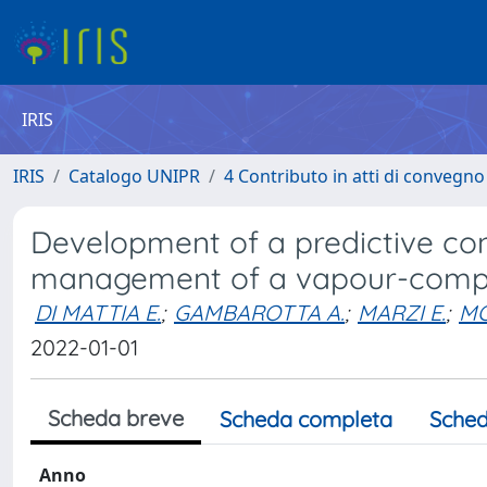
IRIS
IRIS
Catalogo UNIPR
4 Contributo in atti di convegn
Development of a predictive con
management of a vapour-compre
DI MATTIA E.
;
GAMBAROTTA A.
;
MARZI E.
;
MO
2022-01-01
Scheda breve
Scheda completa
Sched
Anno