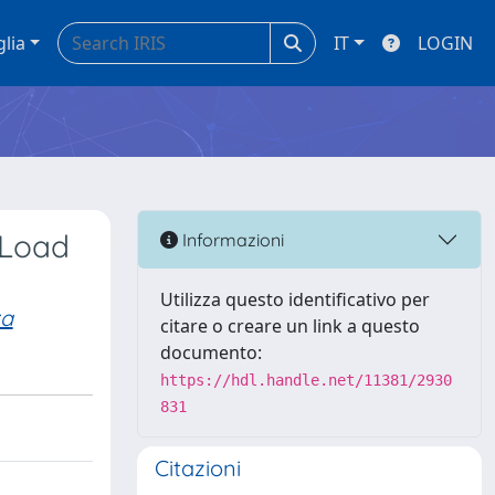
glia
IT
LOGIN
 Load
Informazioni
Utilizza questo identificativo per
za
citare o creare un link a questo
documento:
https://hdl.handle.net/11381/2930
831
Citazioni