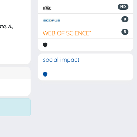
ND
8
ta, A.,
5
social impact