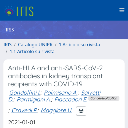
IRIS
IRIS
Catalogo UNIPR
1 Articolo su rivista
1.1 Articolo su rivista
Anti-HLA and anti-SARS-CoV-2
antibodies in kidney transplant
recipients with COVID-19
Gandolfini I.
;
Palmisano A.
;
Salvetti
D.
;
Parmigiani A.
;
Fiaccadori E.
Conceptualization
;
Cravedi P.
;
Maggiore U.
2021-01-01