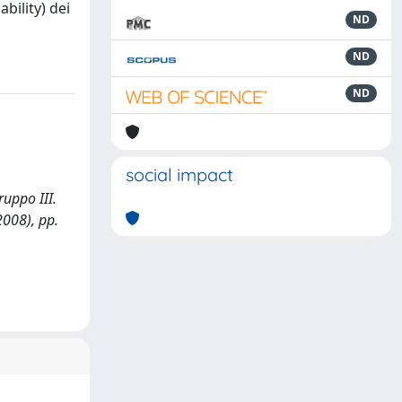
bility) dei
ND
ND
ND
social impact
ruppo III.
2008), pp.