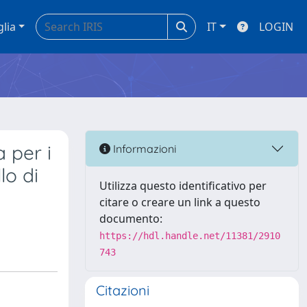
glia
IT
LOGIN
a per i
Informazioni
lo di
Utilizza questo identificativo per
citare o creare un link a questo
documento:
https://hdl.handle.net/11381/2910
743
Citazioni