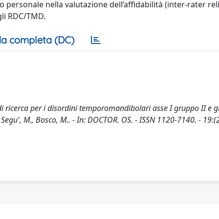
ersonale nella valutazione dell’affidabilità (inter-rater relia
egli RDC/TMD.
a completa (DC)
ci di ricerca per i disordini temporomandibolari asse I gruppo II e g
G., Segu', M., Bosco, M.. - In: DOCTOR. OS. - ISSN 1120-7140. - 19:(