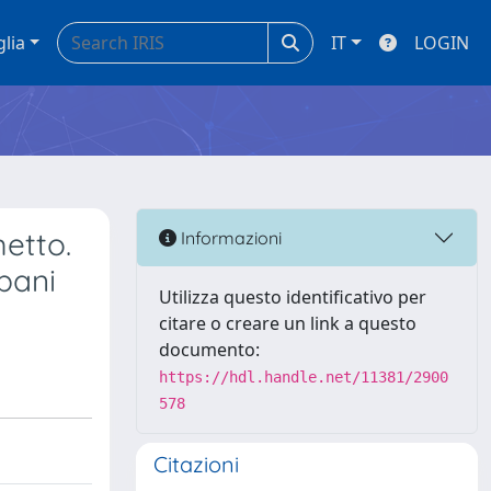
glia
IT
LOGIN
metto.
Informazioni
bani
Utilizza questo identificativo per
citare o creare un link a questo
documento:
https://hdl.handle.net/11381/2900
578
Citazioni