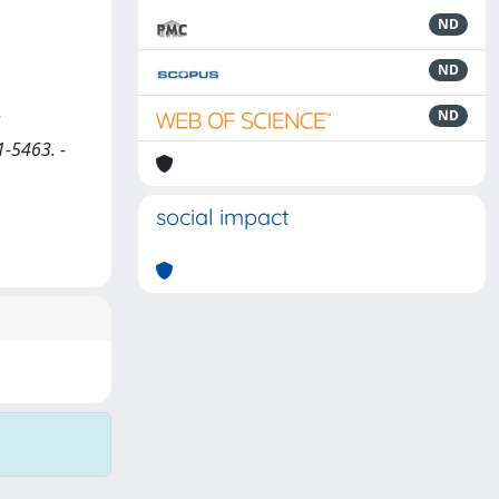
ND
ND
ND
1-5463. -
social impact