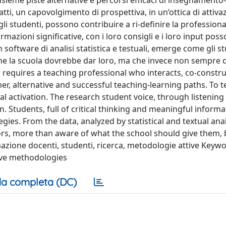
nsieme piste alternative e percorsi efficaci di insegnamento-
i, un capovolgimento di prospettiva, in un’ottica di attivaz
gli studenti, possono contribuire a ri-definire la professiona
ormazioni significative, con i loro consigli e i loro input pos
on software di analisi statistica e testuali, emerge come gli s
ò che la scuola dovrebbe dar loro, ma che invece non sempre 
 requires a teaching professional who interacts, co-constr
er, alternative and successful teaching-learning paths. To te
l activation. The research student voice, through listening
. Students, full of critical thinking and meaningful informa
gies. From the data, analyzed by statistical and textual ana
tors, more than aware of what the school should give them, b
mazione docenti, studenti, ricerca, metodologie attive Keywo
tive methodologies
a completa (DC)