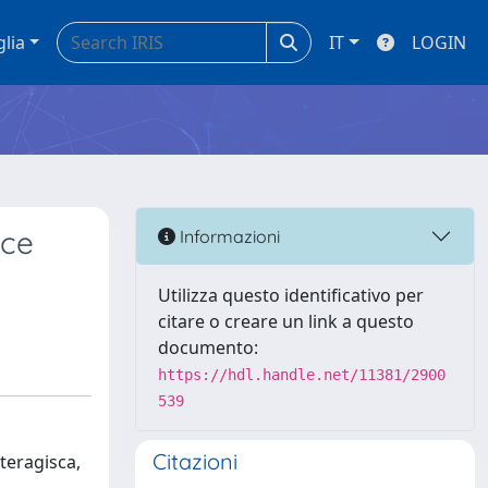
glia
IT
LOGIN
oce
Informazioni
Utilizza questo identificativo per
citare o creare un link a questo
documento:
https://hdl.handle.net/11381/2900
539
Citazioni
teragisca,