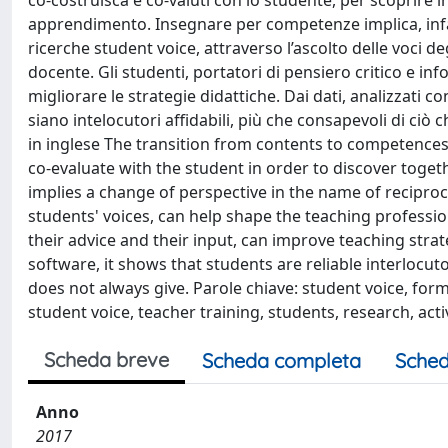
co-costruisca e co-valuti con lo studente, per scoprire i
apprendimento. Insegnare per competenze implica, infatt
ricerche student voice, attraverso l’ascolto delle voci de
docente. Gli studenti, portatori di pensiero critico e inf
migliorare le strategie didattiche. Dai dati, analizzati c
siano intelocutori affidabili, più che consapevoli di ci
in inglese The transition from contents to competences
co-evaluate with the student in order to discover togeth
implies a change of perspective in the name of reciproca
students' voices, can help shape the teaching profession
their advice and their input, can improve teaching strate
software, it shows that students are reliable interlocu
does not always give. Parole chiave: student voice, for
student voice, teacher training, students, research, ac
Scheda breve
Scheda completa
Sched
Anno
2017