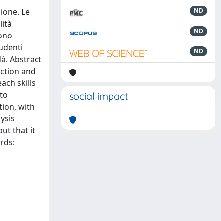
ione. Le
ND
lità
ND
sono
tudenti
ND
dà. Abstract
uction and
ach skills
 to
social impact
tion, with
lysis
ut that it
rds: