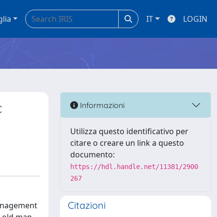
glia
IT
LOGIN
c
Informazioni
Utilizza questo identificativo per
citare o creare un link a questo
documento:
https://hdl.handle.net/11381/2900
267
Citazioni
management