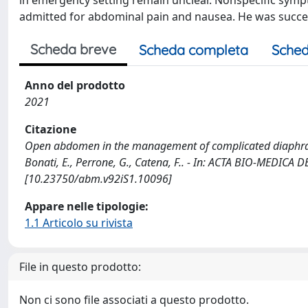
in emergency setting remain unclear. Nonspecific symp
admitted for abdominal pain and nausea. He was succes
Scheda breve
Scheda completa
Sched
Anno del prodotto
2021
Citazione
Open abdomen in the management of complicated diaphragmati
Bonati, E., Perrone, G., Catena, F.. - In: ACTA BIO-MEDICA
[10.23750/abm.v92iS1.10096]
Appare nelle tipologie:
1.1 Articolo su rivista
File in questo prodotto:
Non ci sono file associati a questo prodotto.