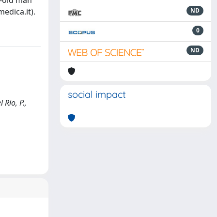
r-old man
edica.it).
ND
0
ND
social impact
Rio, P.,