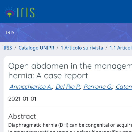
IRIS
IRIS
Catalogo UNIPR
1 Articolo su rivista
1.1 Articol
Open abdomen in the manageme
hernia: A case report
Annicchiarico A.
;
Del Rio P.
;
Perrone G.
;
Caten
2021-01-01
Abstract
Diaphragmatic hernia (DH) can be congenital or acquire