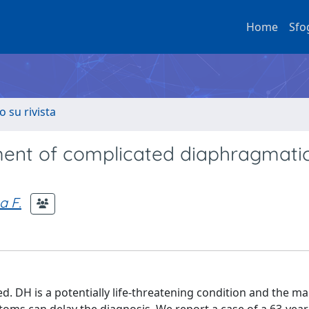
Home
Sfo
o su rivista
nt of complicated diaphragmati
a F.
d. DH is a potentially life-threatening condition and the 