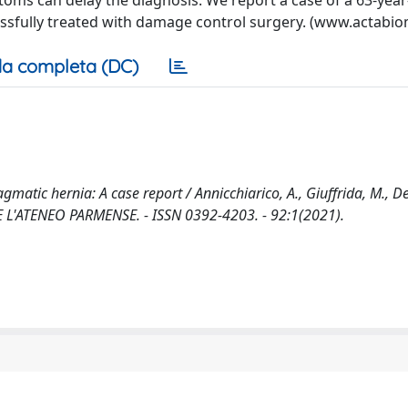
toms can delay the diagnosis. We report a case of a 63-yea
sfully treated with damage control surgery. (www.actabiom
a completa (DC)
c hernia: A case report / Annicchiarico, A., Giuffrida, M., Del 
 DE L'ATENEO PARMENSE. - ISSN 0392-4203. - 92:1(2021).