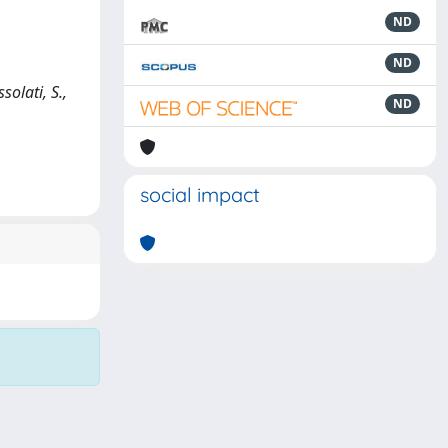
ND
ND
olati, S.,
ND
social impact