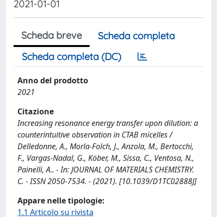
2021-01-01
Scheda breve
Scheda completa
Scheda completa (DC)
Anno del prodotto
2021
Citazione
Increasing resonance energy transfer upon dilution: a
counterintuitive observation in CTAB micelles /
Delledonne, A., Morla-Folch, J., Anzola, M., Bertocchi,
F., Vargas-Nadal, G., Köber, M., Sissa, C., Ventosa, N.,
Painelli, A.. - In: JOURNAL OF MATERIALS CHEMISTRY.
C. - ISSN 2050-7534. - (2021). [10.1039/D1TC02888J]
Appare nelle tipologie:
1.1 Articolo su rivista