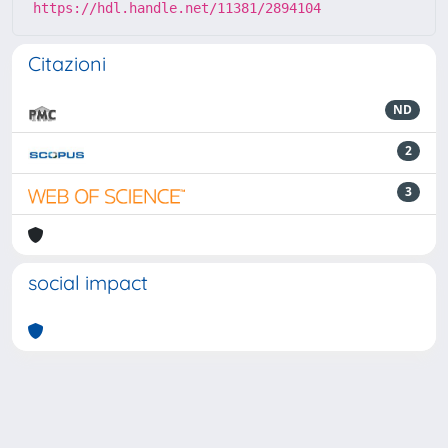
https://hdl.handle.net/11381/2894104
Citazioni
ND
2
3
social impact
Powered by
IRIS
-
about IRIS
-