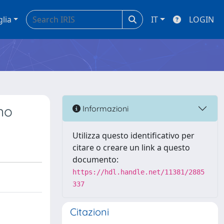
glia
IT
LOGIN
no
Informazioni
Utilizza questo identificativo per
citare o creare un link a questo
documento:
https://hdl.handle.net/11381/2885
337
Citazioni