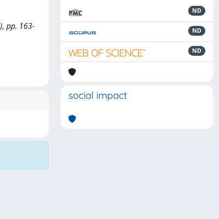
ND
), pp. 163-
ND
ND
social impact