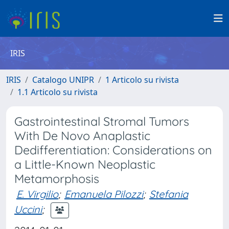
IRIS
IRIS
Catalogo UNIPR
1 Articolo su rivista
1.1 Articolo su rivista
Gastrointestinal Stromal Tumors
With De Novo Anaplastic
Dedifferentiation: Considerations on
a Little-Known Neoplastic
Metamorphosis
E. Virgilio
;
Emanuela Pilozzi
;
Stefania
Uccini
;