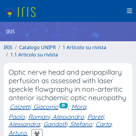
IRIS
IRIS
Catalogo UNIPR
1 Articolo su rivista
1.1 Articolo su rivista
Optic nerve head and peripapillary
perfusion as assessed with laser
speckle flowgraphy in non-arteritic
anterior ischaemic optic neuropathy
Calzetti, Giacomo
;
Mora,
Paolo
;
Romani, Alessandro
;
Pareti,
Alessandra
;
Gandolfi, Stefano
;
Carta,
Arturo.