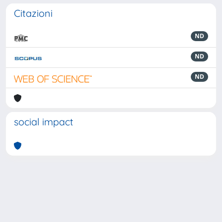
Citazioni
ND
ND
ND
social impact
Powered by
IRIS
-
about IRIS
-
Utilizzo dei cookie
-
Privacy
Copyright © 2026