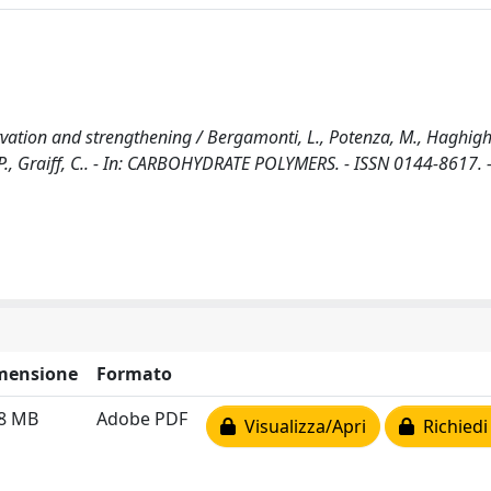
rvation and strengthening / Bergamonti, L., Potenza, M., Haghighi
, P.P., Graiff, C.. - In: CARBOHYDRATE POLYMERS. - ISSN 0144-8617. 
mensione
Formato
88 MB
Adobe PDF
Visualizza/Apri
Richiedi