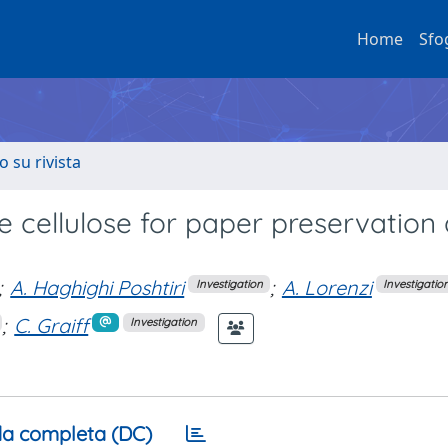
Home
Sfo
o su rivista
e cellulose for paper preservation
;
A. Haghighi Poshtiri
;
A. Lorenzi
Investigation
Investigatio
;
C. Graiff
Investigation
a completa (DC)