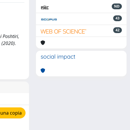
ND
43
42
 Poshtiri,
- (2020).
social impact
 una copia