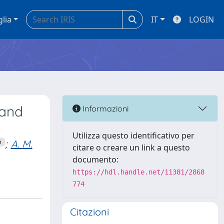
glia
IT
LOGIN
 and
Informazioni
Utilizza questo identificativo per
;
A. M.
n
citare o creare un link a questo
documento:
https://hdl.handle.net/11381/2868
774
Citazioni