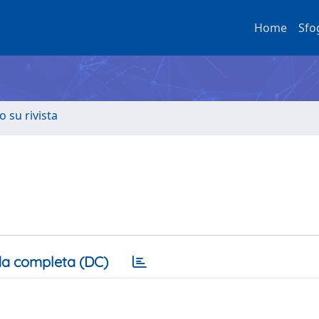
Home
Sfo
o su rivista
a completa (DC)