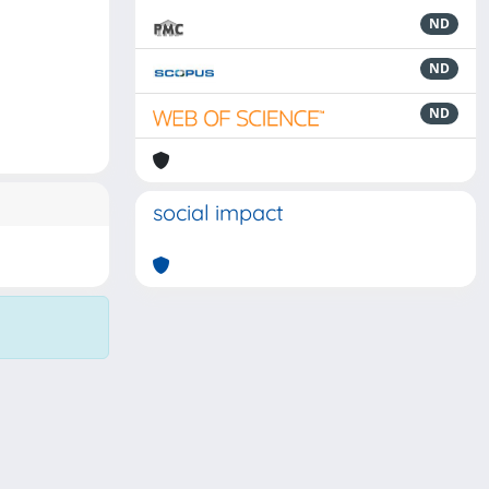
ND
ND
ND
social impact