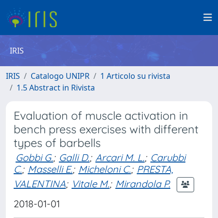
IRIS
IRIS
Catalogo UNIPR
1 Articolo su rivista
1.5 Abstract in Rivista
Evaluation of muscle activation in
bench press exercises with different
types of barbells
Gobbi G.
;
Galli D.
;
Arcari M. L.
;
Carubbi
C.
;
Masselli E.
;
Micheloni C.
;
PRESTA,
VALENTINA
;
Vitale M.
;
Mirandola P.
2018-01-01