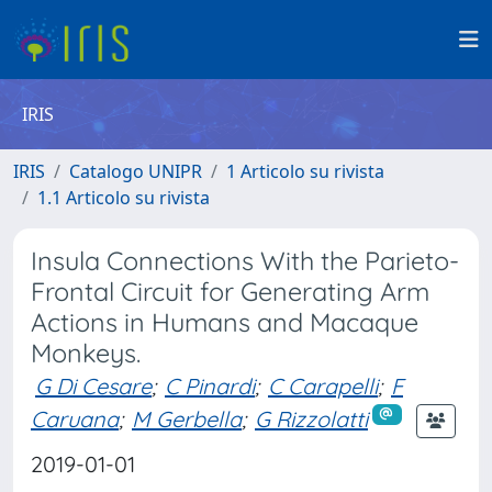
IRIS
IRIS
Catalogo UNIPR
1 Articolo su rivista
1.1 Articolo su rivista
Insula Connections With the Parieto-
Frontal Circuit for Generating Arm
Actions in Humans and Macaque
Monkeys.
G Di Cesare
;
C Pinardi
;
C Carapelli
;
F
Caruana
;
M Gerbella
;
G Rizzolatti
2019-01-01