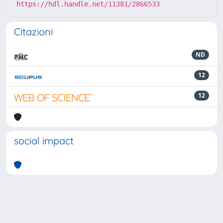
https://hdl.handle.net/11381/2866533
Citazioni
ND
12
12
social impact
Powered by
IRIS
-
about IRIS
-