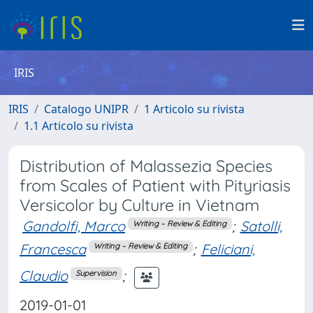
IRIS
IRIS
Catalogo UNIPR
1 Articolo su rivista
1.1 Articolo su rivista
Distribution of Malassezia Species
from Scales of Patient with Pityriasis
Versicolor by Culture in Vietnam
Gandolfi, Marco
;
Satolli,
Writing – Review & Editing
Francesca
;
Feliciani,
Writing – Review & Editing
Claudio
;
Supervision
2019-01-01