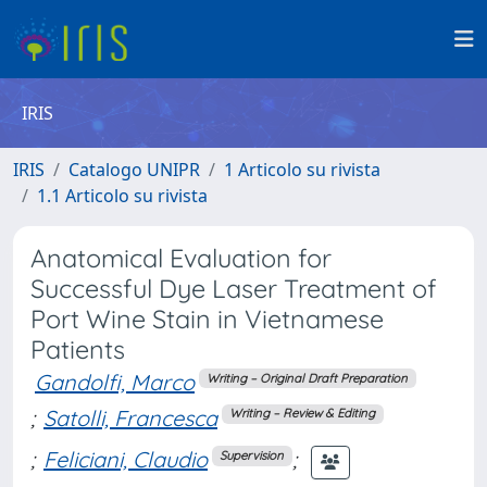
IRIS
IRIS
Catalogo UNIPR
1 Articolo su rivista
1.1 Articolo su rivista
Anatomical Evaluation for
Successful Dye Laser Treatment of
Port Wine Stain in Vietnamese
Patients
Gandolfi, Marco
Writing – Original Draft Preparation
;
Satolli, Francesca
Writing – Review & Editing
;
Feliciani, Claudio
;
Supervision