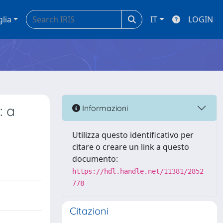
glia
IT
LOGIN
: a
Informazioni
Utilizza questo identificativo per
citare o creare un link a questo
documento:
https://hdl.handle.net/11381/2852
778
Citazioni