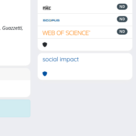
ND
ND
, Guazzetti,
ND
social impact