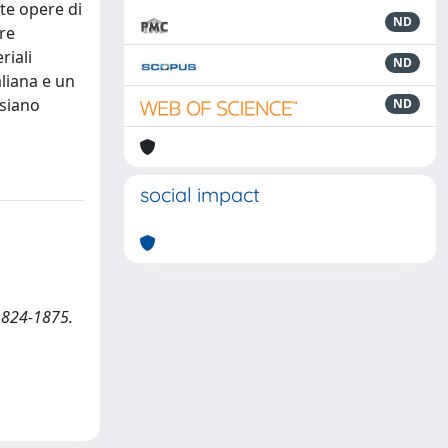
ste opere di
ND
are
riali
ND
aliana e un
 siano
ND
social impact
 1824-1875.