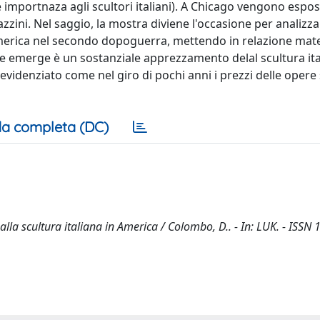
e importnaza agli scultori italiani). A Chicago vengono espo
zini. Nel saggio, la mostra diviene l'occasione per analizz
n America nel secondo dopoguerra, mettendo in relazione mate
ò che emerge è un sostanziale apprezzamento delal scultura it
evidenziato come nel giro di pochi anni i prezzi delle opere
a completa (DC)
lla scultura italiana in America / Colombo, D.. - In: LUK. - ISSN