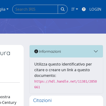
glia
IT
LOGIN
tura
Informazioni
Utilizza questo identificativo per
citare o creare un link a questo
documento:
https://hdl.handle.net/11381/2850
661
mostra
Citazioni
th-Century