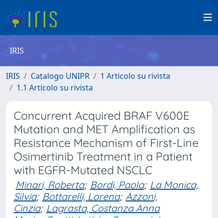
IRIS
IRIS
Catalogo UNIPR
1 Articolo su rivista
1.1 Articolo su rivista
Concurrent Acquired BRAF V600E
Mutation and MET Amplification as
Resistance Mechanism of First-Line
Osimertinib Treatment in a Patient
with EGFR-Mutated NSCLC
Minari, Roberta
;
Bordi, Paola
;
La Monica,
Silvia
;
Bottarelli, Lorena
;
Azzoni,
Cinzia
;
Lagrasta, Costanza Anna