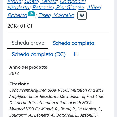
Maria
;
Gnetti, Letizia
;
Campanini,
Nicoletta
;
Petronini, Pier Giorgio
;
Alfieri,
Roberta
;
Tiseo, Marcello
2018-01-01
Scheda breve
Scheda completa
Scheda completa (DC)
Anno del prodotto
2018
Citazione
Concurrent Acquired BRAF V600E Mutation and MET
Amplification as Resistance Mechanism of First-Line
Osimertinib Treatment in a Patient with EGFR-
Mutated NSCLC / Minari, R., Bordi, P., La Monica, S.,
Squadrilli, A., Leonetti, A., Bottarelli, L., Azzoni, C.,