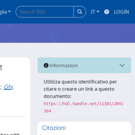
glia
IT
LOGIN
t
Informazioni
Utilizza questo identificativo per
;
Ghi,
citare o creare un link a questo
documento:
https://hdl.handle.net/11381/2841
164
Citazioni