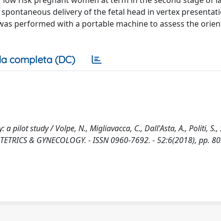
 low risk pregnant women at term in the second stage of l
spontaneous delivery of the fetal head in vertex presentati
was performed with a portable machine to assess the orien
a completa (DC)
 pilot study / Volpe, N., Migliavacca, C., Dall'Asta, A., Politi, S.,
 OBSTETRICS & GYNECOLOGY. - ISSN 0960-7692. - 52:6(2018), pp. 8