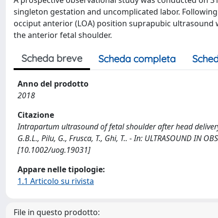
A prospective observational study was conducted on 31
singleton gestation and uncomplicated labor. Following 
occiput anterior (LOA) position suprapubic ultrasound 
the anterior fetal shoulder.
Scheda breve
Scheda completa
Sched
Anno del prodotto
2018
Citazione
Intrapartum ultrasound of fetal shoulder after head delivery: a
G.B.L., Pilu, G., Frusca, T., Ghi, T.. - In: ULTRASOUND IN
[10.1002/uog.19031]
Appare nelle tipologie:
1.1 Articolo su rivista
File in questo prodotto: