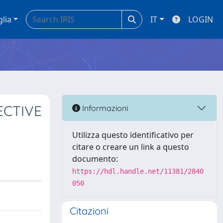
glia
IT
LOGIN
ECTIVE
Informazioni
Utilizza questo identificativo per
citare o creare un link a questo
documento:
https://hdl.handle.net/11381/2840
050
Citazioni