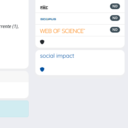
ND
ND
rente (1),
ND
social impact